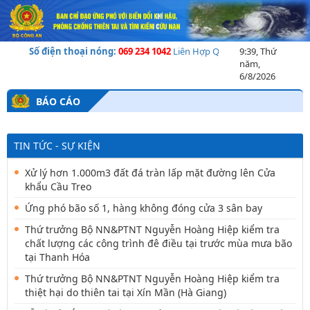
Số điện thoại nóng:
069 234 1042
Liên Hợp Quốc cảnh báo về khủng h
9:39, Thứ
năm,
6/8/2026
BÁO CÁO
TIN TỨC - SỰ KIỆN
Xử lý hơn 1.000m3 đất đá tràn lấp mặt đường lên Cửa
khẩu Cầu Treo
Ứng phó bão số 1, hàng không đóng cửa 3 sân bay
Thứ trưởng Bộ NN&PTNT Nguyễn Hoàng Hiệp kiểm tra
chất lượng các công trình đê điều tại trước mùa mưa bão
tại Thanh Hóa
Thứ trưởng Bộ NN&PTNT Nguyễn Hoàng Hiệp kiểm tra
thiệt hại do thiên tai tại Xín Mần (Hà Giang)