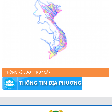
THỐNG KẾ LƯỢT TRUY CẬP