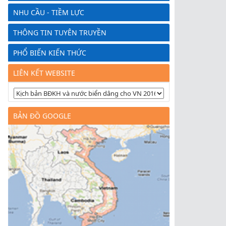
NHU CẦU - TIỀM LỰC
THÔNG TIN TUYÊN TRUYỀN
PHỔ BIẾN KIẾN THỨC
LIÊN KẾT WEBSITE
BẢN ĐỒ GOOGLE