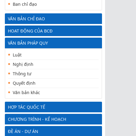
Ban chỉ đạo
VĂN BẢN CHỈ ĐẠO
HOẠT ĐỘNG CỦA BCĐ
VĂN BẢN PHÁP QUY
Luật
Nghị định
Thông tư
Quyết định
Văn bản khác
HỢP TÁC QUỐC TẾ
CHƯƠNG TRÌNH - KẾ HOẠCH
ĐỀ ÁN - DỰ ÁN