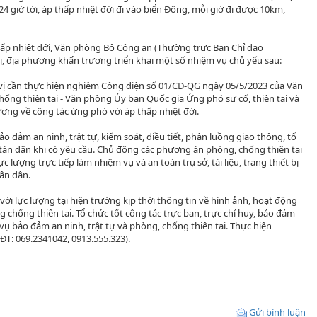
24 giờ tới, áp thấp nhiệt đới đi vào biển Đông, mỗi giờ đi được 10km,
hấp nhiệt đới, Văn phòng Bộ Công an (Thường trực Ban Chỉ đạo
, địa phương khẩn trương triển khai một số nhiệm vụ chủ yếu sau:
ơn vị cần thực hiện nghiêm Công điện số 01/CĐ-QG ngày 05/5/2023 của Văn
ng thiên tai - Văn phòng Ủy ban Quốc gia Ứng phó sự cố, thiên tai và
ơng về công tác ứng phó với áp thấp nhiệt đới.
ảo đảm an ninh, trật tự, kiểm soát, điều tiết, phân luồng giao thông, tổ
 tán dân khi có yêu cầu. Chủ động các phương án phòng, chống thiên tai
 lượng trực tiếp làm nhiệm vụ và an toàn trụ sở, tài liệu, trang thiết bị
hân dân.
với lực lượng tại hiện trường kịp thời thông tin về hình ảnh, hoạt động
chống thiên tai. Tổ chức tốt công tác trực ban, trực chỉ huy, bảo đảm
vụ bảo đảm an ninh, trật tự và phòng, chống thiên tai. Thực hiện
T: 069.2341042, 0913.555.323).
Gửi bình luận