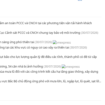
đảm an toàn PCCC và CNCH tại các phương tiện vận tải hành khách
 Cục Cảnh sát PCCC và CNCH chung tay bảo vệ môi trường
(30/07/2026)
 sàng ứng phó thiên tai
(30/07/2026)
ng tại các khu vực có nguy cơ cao xảy ra thiên tai
(30/07/2026)
ụt bão cho lực lượng quản lý đê điều các tỉnh, thành phố có đê từ cấp
hương, 54 căn nhà bị ảnh hưởng
(30/07/2026)
a mưa lũ đối với các công trình kết cấu hạ tầng giao thông, xây dựng
vực Bắc Bộ chủ động ứng phó với mưa lớn, lũ, ngập lụt, lũ quét, sạt lở...