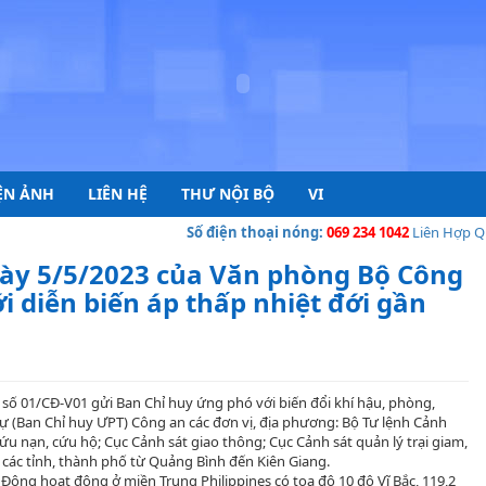
ỆN ẢNH
LIÊN HỆ
THƯ NỘI BỘ
VI
Số điện thoại nóng:
069 234 1042
Liên Hợp Quốc c
gày 5/5/2023 của Văn phòng Bộ Công
 diễn biến áp thấp nhiệt đới gần
ố 01/CĐ-V01 gửi Ban Chỉ huy ứng phó với biến đổi khí hậu, phòng,
ự (Ban Chỉ huy ƯPT) Công an các đơn vị, địa phương: Bộ Tư lệnh Cảnh
ứu nạn, cứu hộ; Cục Cảnh sát giao thông; Cục Cảnh sát quản lý trại giam,
 các tỉnh, thành phố từ Quảng Bình đến Kiên Giang.
 Đông hoạt động ở miền Trung Philippines có tọa độ 10 độ Vĩ Bắc, 119,2