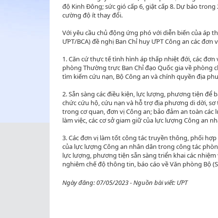
độ Kinh Đông; sức gió cấp 6, giật cấp 8. Dự báo trong 
cường độ ít thay đổi.
Với yêu cầu chủ động ứng phó với diễn biến của áp t
ƯPT/BCA) đề nghị Ban Chỉ huy ƯPT Công an các đơn vị
1. Căn cứ thực tế tình hình áp thấp nhiệt đới, các đ
phòng Thường trực Ban Chỉ đạo Quốc gia về phòng chố
tìm kiếm cứu nạn, Bộ Công an và chính quyền địa phư
2. Sẵn sàng các điều kiện, lực lượng, phương tiện để b
chức cứu hộ, cứu nạn và hỗ trợ địa phương di dời, sơ
trong cơ quan, đơn vị Công an; bảo đảm an toàn các lực
làm việc, các cơ sở giam giữ của lực lượng Công an n
3. Các đơn vị làm tốt công tác truyền thông, phối hợp 
của lực lượng Công an nhân dân trong công tác phòng 
lực lượng, phương tiện sẵn sàng triển khai các nhiệm 
nghiêm chế độ thông tin, báo cáo về Văn phòng Bộ (SĐ
Ngày đăng: 07/05/2023 - Nguồn bài viết: ƯPT