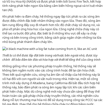
và Vũ trụ Hoa Kỳ (NASA) và được phát triển bởi Sonic Fire Tech, kết hợp
tính năng phát hiện ngọn lửa bằng cảm biến hồng ngoại và trí tuệ nhân
tạo (AI).
Khi phát hiện ra đám cháy, hệ thống ngay lập tức phát ra các sóng âm
được điều chỉnh đặc biệt nhắm thẳng vào ngọn lửa. Theo đó, sóng âm
làm rung động đẩy oxy đi nhanh hơn tốc độ chất cháy sử dụng nó, và
phá vỡ phản ứng hóa học của ngọn lửa. Công nghệ chữa cháy này có
thể tạo ra bước đột phá, đặc biệt là ở những khu vực dễ xảy ra cháy
rừng và bên trong công trình, bằng cách giúp ngăn chặn những tia lửa
nhỏ bùng phát thành đám cháy lớn.
Thiết bị có thể được lắp đặt bên trong và/hoặc bên ngoài nhà, được tùy
chỉnh để bảo đảm kín đáo và hòa hợp với thiết kế tổng thể của công trình
Không giống như các phương pháp truyền thống, hệ thống này sẽ
không làm ngấm nước vào các công trình hoặc để lại cặn hóa chất.
Theo kết quả nghiên cứu, sóng hạ âm tần số thấp của hệ thống này là
vô hại đối với con người và vật nuôi trong nhà. Hiện tại, một số công
trình mới xây dựng ở Altadena, bang California đã bắt đầu tích hợp hệ
thống này, bảo đảm phát ra sóng âm ngay lập tức khi các cảm biến
phát hiện cháy. Mặc dù công nghệ mới này chưa sẵn sàng để thay thế
hoàn toàn các giải pháp chữa cháy truyền thống, các nhà nghiên cứu
đang nỗ lực thương mại hóa nó để sử dụng trong công tác PCCC tại các
hộ gia đình, thay thế cho hệ thống chữa cháy tự động bằng nước.