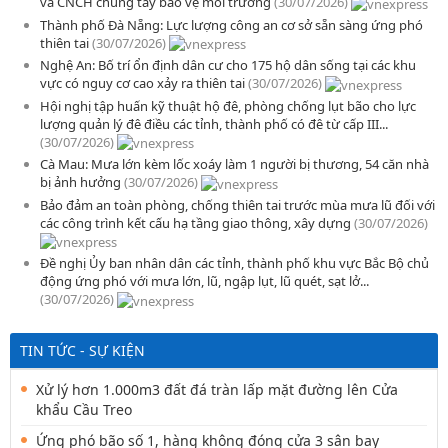
và CNCH chung tay bảo vệ môi trường
(30/07/2026)
Thành phố Đà Nẵng: Lực lượng công an cơ sở sẵn sàng ứng phó
thiên tai
(30/07/2026)
Nghệ An: Bố trí ổn định dân cư cho 175 hộ dân sống tại các khu
vực có nguy cơ cao xảy ra thiên tai
(30/07/2026)
Hội nghị tập huấn kỹ thuật hộ đê, phòng chống lụt bão cho lực
lượng quản lý đê điều các tỉnh, thành phố có đê từ cấp III...
(30/07/2026)
Cà Mau: Mưa lớn kèm lốc xoáy làm 1 người bị thương, 54 căn nhà
bị ảnh hưởng
(30/07/2026)
Bảo đảm an toàn phòng, chống thiên tai trước mùa mưa lũ đối với
các công trình kết cấu hạ tầng giao thông, xây dựng
(30/07/2026)
Đề nghị Ủy ban nhân dân các tỉnh, thành phố khu vực Bắc Bộ chủ
động ứng phó với mưa lớn, lũ, ngập lụt, lũ quét, sạt lở...
(30/07/2026)
TIN TỨC - SỰ KIỆN
Xử lý hơn 1.000m3 đất đá tràn lấp mặt đường lên Cửa
khẩu Cầu Treo
Ứng phó bão số 1, hàng không đóng cửa 3 sân bay