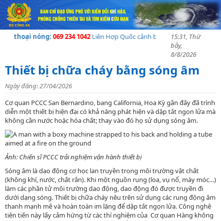
n thoại nóng:
069 234 1042
Liên Hợp Quốc cảnh báo về khủng hoảng nhân đ
15:31, Thứ
bảy,
8/8/2026
Thiết bị chữa cháy bằng sóng âm
Ngày đăng: 27/04/2026
Cơ quan PCCC San Bernardino, bang California, Hoa Kỳ gần đây đã trình
diễn một thiết bị hiện đại có khả năng phát hiện và dập tắt ngọn lửa mà
không cần nước hoặc hóa chất; thay vào đó họ sử dụng sóng âm.
Ảnh: Chiến sĩ PCCC trải nghiệm vận hành thiết bị
Sóng âm là dao động cơ học lan truyền trong môi trường vật chất
(không khí, nước, chất rắn). Khi một nguồn rung (loa, vụ nổ, máy móc…)
làm các phần tử môi trường dao động, dao động đó được truyền đi
dưới dạng sóng. Thiết bị chữa cháy nêu trên sử dụng các rung động âm
thanh mạnh mẽ và hoàn toàn im lặng để dập tắt ngọn lửa. Công nghệ
tiên tiến này lấy cảm hứng từ các thí nghiệm của Cơ quan Hàng không