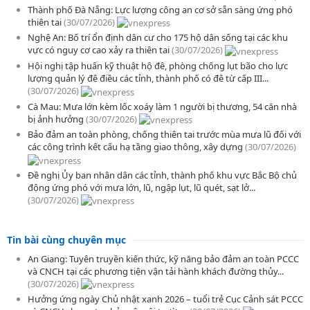
Thành phố Đà Nẵng: Lực lượng công an cơ sở sẵn sàng ứng phó
thiên tai
(30/07/2026)
Nghệ An: Bố trí ổn định dân cư cho 175 hộ dân sống tại các khu
vực có nguy cơ cao xảy ra thiên tai
(30/07/2026)
Hội nghị tập huấn kỹ thuật hộ đê, phòng chống lụt bão cho lực
lượng quản lý đê điều các tỉnh, thành phố có đê từ cấp III...
(30/07/2026)
Cà Mau: Mưa lớn kèm lốc xoáy làm 1 người bị thương, 54 căn nhà
bị ảnh hưởng
(30/07/2026)
Bảo đảm an toàn phòng, chống thiên tai trước mùa mưa lũ đối với
các công trình kết cấu hạ tầng giao thông, xây dựng
(30/07/2026)
Đề nghị Ủy ban nhân dân các tỉnh, thành phố khu vực Bắc Bộ chủ
động ứng phó với mưa lớn, lũ, ngập lụt, lũ quét, sạt lở...
(30/07/2026)
Tin bài cùng chuyên mục
An Giang: Tuyên truyền kiến thức, kỹ năng bảo đảm an toàn PCCC
và CNCH tại các phương tiện vận tải hành khách đường thủy...
(30/07/2026)
Hưởng ứng ngày Chủ nhật xanh 2026 – tuổi trẻ Cục Cảnh sát PCCC