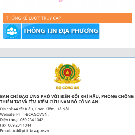
THỐNG KẾ LƯỢT TRUY CẬP
BAN CHỈ ĐẠO ỨNG PHÓ VỚI BIẾN ĐỔI KHÍ HẬU, PHÒNG CHỐNG
THIÊN TAI VÀ TÌM KIẾM CỨU NẠN BỘ CÔNG AN
Địa chỉ: 44 Yết Kiêu, Hoàn Kiếm, Hà Nội
Website: PTTT-BCA.GOV.VN.
Điện thoại: 069 234 1042
Fax: 069 234 1044
Email: bcd@pttt-bca.gov.vn