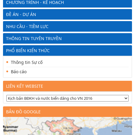
CHƯƠNG TRÌNH - KẾ HOẠCH
ĐỀ ÁN - DỰ ÁN
NHU CẦU - TIỀM LỰC
THÔNG TIN TUYÊN TRUYỀN
PHỔ BIẾN KIẾN THỨC
Thông tin Sự cố
Báo cáo
LIÊN KẾT WEBSITE
BẢN ĐỒ GOOGLE